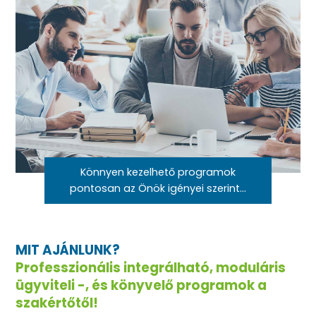
Könnyen kezelhető programok
pontosan az Önök igényei szerint...
MIT AJÁNLUNK?
Professzionális integrálható, moduláris
ügyviteli -, és könyvelő programok a
szakértőtől!