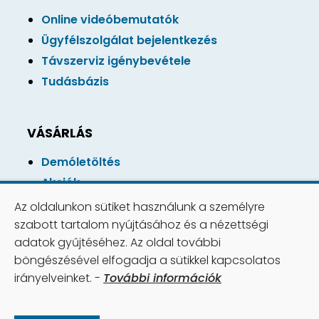
Online videóbemutatók
Ügyfélszolgálat bejelentkezés
Távszerviz igénybevétele
Tudásbázis
VÁSÁRLÁS
Demóletöltés
Akciók
Online vásárlás
Az oldalunkon sütiket használunk a személyre
Vásárlási feltétlek
szabott tartalom nyújtásához és a nézettségi
adatok gyűjtéséhez. Az oldal további
böngészésével elfogadja a sütikkel kapcsolatos
irányelveinket. -
További információk
Copyright © 2026 Számviteli Rendszer Kft. |
Minden jog fenntartva!
Az oldalakon található információkat szerzői jog