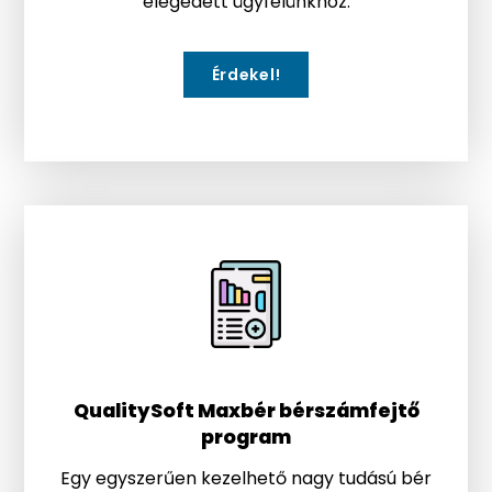
elégedett ügyfelünkhöz.
Érdekel!
QualitySoft Maxbér bérszámfejtő
program
Egy egyszerűen kezelhető nagy tudású bér