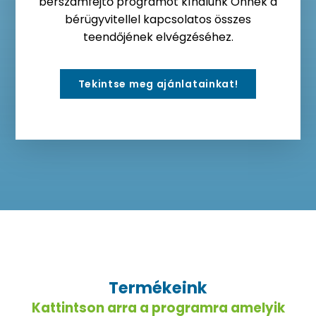
bérszámfejtő programot kínálunk Önnek a
bérügyvitellel kapcsolatos összes
teendőjének elvégzéséhez.
Tekintse meg ajánlatainkat!
Termékeink
Kattintson arra a programra amelyik