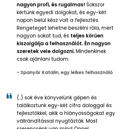
nagyon profi, és rugalmas!
Sokszor
kértünk egyedi dolgokat, és egy-két
napon belül kész volt a fejlesztés.
Rengeteget lehetne beszélni róla, mert
nagyon sokat tud, és
teljes körűen
kiszolgálja a felhasználót.
Én nagyon
szeretek vele dolgozni.
Mindenkinek
csak ajánlani tudom.
- Spanyár Katalin, egy lelkes felhasználó
(..) sok éve könyvelünk gépen és
találkoztunk egy-két cifra dologgal és
fejlesztőkkel, akik a hiányosságokat egy
vállrándítással nyugtázták. Most
szerencsénk van mind Önnel