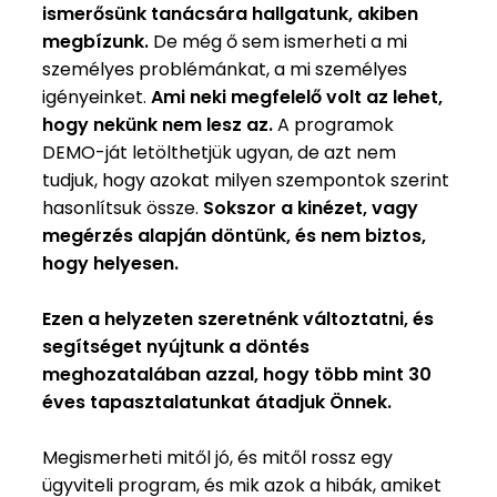
ismerősünk tanácsára hallgatunk, akiben
megbízunk.
De még ő sem ismerheti a mi
személyes problémánkat, a mi személyes
igényeinket.
Ami neki megfelelő volt az lehet,
hogy nekünk nem lesz az.
A programok
DEMO-ját letölthetjük ugyan, de azt nem
tudjuk, hogy azokat milyen szempontok szerint
hasonlítsuk össze.
Sokszor a kinézet, vagy
megérzés alapján döntünk, és nem biztos,
hogy helyesen.
Ezen a helyzeten szeretnénk változtatni, és
segítséget nyújtunk a döntés
meghozatalában azzal, hogy több mint 30
éves tapasztalatunkat átadjuk Önnek.
Megismerheti mitől jó, és mitől rossz egy
ügyviteli program, és mik azok a hibák, amiket