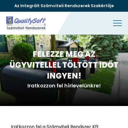
Az Integrált Számviteli Rendszerek Szakértője
FELEZZE MEG AZ
ÜGYVITELLEL TÖLTÖTT IDŐT
INGYEN!
Iratkozzon fel hírlevelünkre!
Iratkozzon fel a Számviteli Rendszer Kft