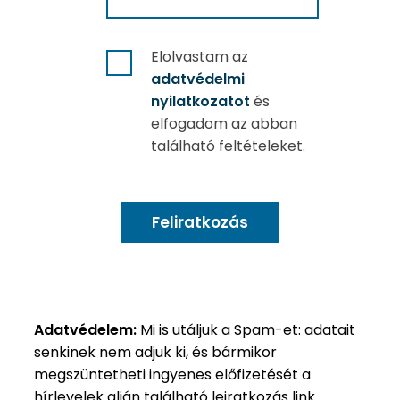
Elolvastam az
adatvédelmi
nyilatkozatot
és
elfogadom az abban
található feltételeket.
Adatvédelem:
Mi is utáljuk a Spam-et: adatait
senkinek nem adjuk ki, és bármikor
megszüntetheti ingyenes előfizetését a
hírlevelek alján található leiratkozás link