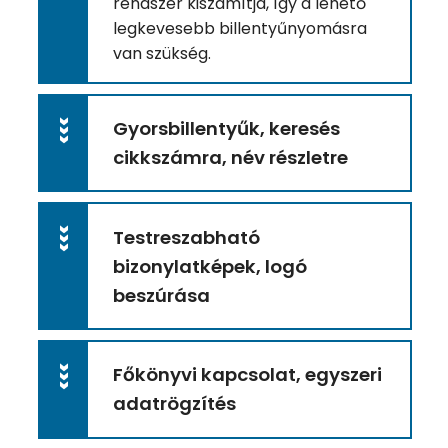
rendszer kiszámítja, így a lehető
legkevesebb billentyűnyomásra
van szükség.
Gyorsbillentyűk, keresés
>>>
cikkszámra, név részletre
Testreszabható
>>>
bizonylatképek, logó
beszúrása
Főkönyvi kapcsolat, egyszeri
>>>
adatrögzítés