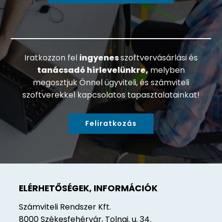
Iratkozzon fel
ingyenes
szoftvervásárlási és
tanácsadó hírlevelünkre,
melyben
megosztjuk Önnel ügyviteli, és számviteli
szoftverekkel kapcsolatos tapasztalatainkat!
Feliratkozás
ELÉRHETŐSÉGEK, INFORMÁCIÓK
Számviteli Rendszer Kft.
8000 Székesfehérvár, Tolnai. u. 34.