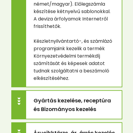
német/magyar). Előlegszámla
készítése kétnyelvű sablonokkal.
A deviza árfolyamok Internetről
frissíthetők.
Készletnyilvántartó-, és számlázó
programjaink kezelik a termék
Környezetvédelmi termékdíj
számítását és képesek adatot
tudnak szolgáltatni a beszámoló
elkészítéséhez.
Gyártás kezelése, receptúra
>>>
és Bizományos kezelés
Árucikktörzs, ár, árrés kezelés