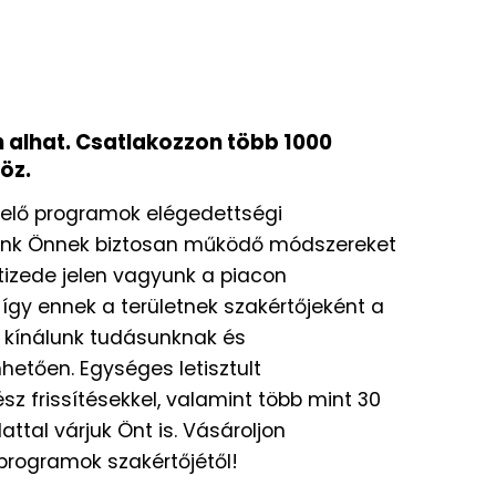
alhat. Csatlakozzon több 1000
öz.
yvelő programok elégedettségi
dunk Önnek biztosan működő módszereket
vtizede jelen vagyunk a piacon
 így ennek a területnek szakértőjeként a
 kínálunk tudásunknak és
hetően. Egységes letisztult
ész frissítésekkel, valamint több mint 30
ttal várjuk Önt is. Vásároljon
programok szakértőjétől!