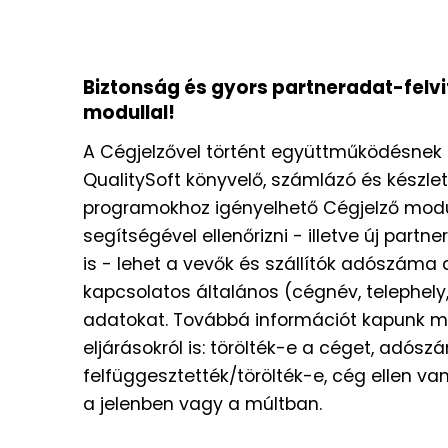
Biztonság és gyors partneradat-felvit
modullal!
A Cégjelzővel történt együttműködésnek
QualitySoft könyvelő, számlázó és készl
programokhoz igényelhető Cégjelző modu
segítségével ellenőrizni - illetve új partne
is - lehet a vevők és szállítók adószáma
kapcsolatos általános (cégnév, telephe
adatokat. Továbbá információt kapunk 
eljárásokról is: törölték-e a céget, adósz
felfüggesztették/törölték-e, cég ellen v
a jelenben vagy a múltban.