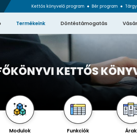
Kettős könyvelő program
●
Bér program
●
Tárgy
p
Termékeink
Döntéstámogatás
Vásár
 FŐKÖNYVI KETTŐS KÖNY
Modulok
Funkciók
Árak