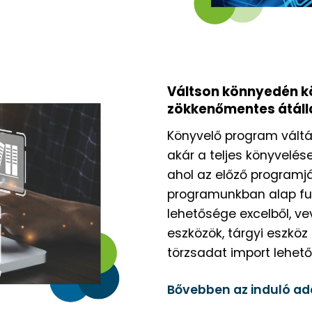
Váltson könnyedén k
zökkenőmentes átáll
Könyvelő program váltá
akár a teljes könyvelé
ahol az előző programj
programunkban alap fu
lehetősége excelből, vev
eszközök, tárgyi eszkö
törzsadat import lehet
Bővebben az induló ad