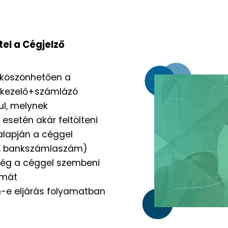
el a Cégjelző
 köszönhetően a
etkezelő+számlázó
l, melynek
r esetén akár feltölteni
 alapján a céggel
ly, bankszámlaszám)
még a céggel szembeni
ámát
an-e eljárás folyamatban