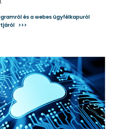
d.
ogramról és a webes ügyfélkapuról
rtjáról >>>