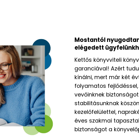
Mostantól nyugodtan 
elégedett ügyfelünkh
Kettős könyvviteli kön
garanciával! Azért tu
kínálni, mert már két é
folyamatos fejlődéssel,
vevőinknek biztonságot
stabilitásunknak köszön
kezelőfelülettel, naprak
éves szakmai tapasztala
biztonságot a könyvelő