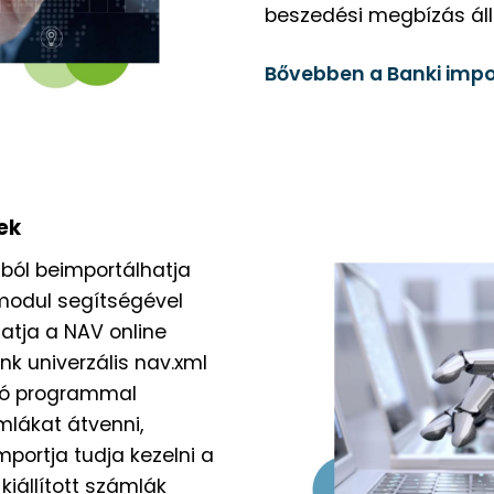
beszedési megbízás ál
Bővebben a Banki impo
ek
ból beimportálhatja
ó modul segítségével
hatja a NAV online
nk univerzális nav.xml
zó programmal
mlákat átvenni,
portja tudja kezelni a
iállított számlák