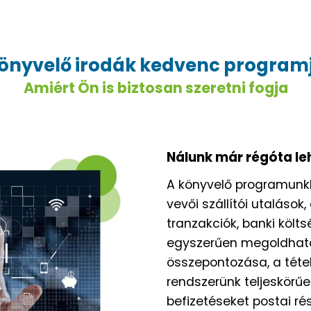
önyvelő irodák kedvenc program
Amiért Ön is biztosan szeretni fogja
Nálunk már régóta le
A könyvelő programun
vevői szállítói utalások
tranzakciók, banki köl
egyszerűen megoldható 
összepontozása, a téte
rendszerünk teljeskörűe
befizetéseket postai r