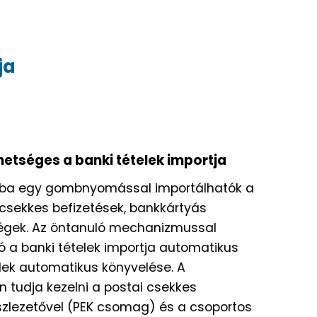
ja
hetséges a banki tételek importja
kba egy gombnyomással importálhatók a
, csekkes befizetések, bankkártyás
tségek. Az öntanuló mechanizmussal
a banki tételek importja automatikus
lek automatikus könyvelése. A
n tudja kezelni a postai csekkes
észlezetővel (PEK csomag) és a csoportos