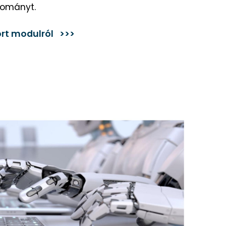
lományt.
rt modulról >>>