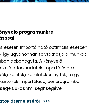
önyvelő programunkra,
ásssal
s esetén importálható optimális esetben
se, így ugyanonnan folytathatja a munkát
ában abbahagyta. A könyvelő
nkció a törzsadatok importálásnak
ők,szállítók,számlatükör, nyitók, tárgyi
z kartonok importálása, bér programba
ősége 08-as xml segítségével.
atok átemeléséről >>>