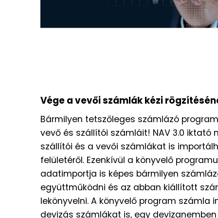
Vége a vevői számlák kézi rögzítésén
Bármilyen tetszőleges számlázó program
vevő és szállítói számláit! NAV 3.0 iktat
szállítói és a vevői számlákat is importál
felületéről. Ezenkívül a könyvelő programu
adatimportja is képes bármilyen számlá
együttműködni és az abban kiállított szá
lekönyvelni. A könyvelő program számla im
devizás számlákat is, egy devizanemben k