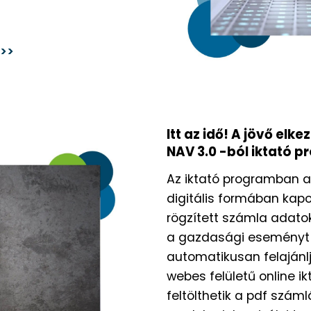
>>>
Itt az idő! A jövő elk
NAV 3.0 -ból iktató 
Az iktató programban a
digitális formában kapo
rögzített számla adatok
a gazdasági eseményt h
automatikusan felajánlj
webes felületű online ik
feltölthetik a pdf szám