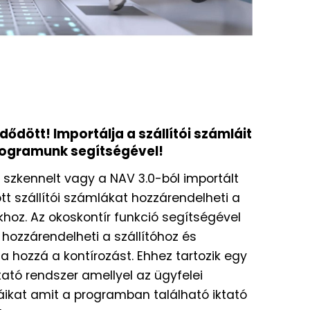
ezdődött! Importálja a szállítói számláit
programunk segítségével!
 szkennelt vagy a NAV 3.0-ból importált
tt szállítói számlákat hozzárendelheti a
hoz. Az okoskontír funkció segítségével
ozzárendelheti a szállítóhoz és
a hozzá a kontírozást. Ehhez tartozik egy
tató rendszer amellyel az ügyfelei
láikat amit a programban található iktató