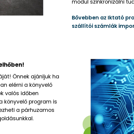
modul szinkronizálni tu
Bővebben az Iktató pr
szállítói számlák impo
Felhőben!
áját! Önnek ajánljuk ha
an elérni a könyvelő
ek valós időben
a könyvelő program is
vezheti a párhuzamos
goldásunkkal.