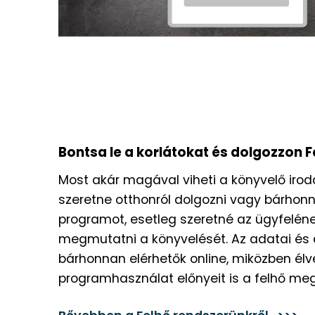
Bontsa le a korlátokat és dolgozzon 
Most akár magával viheti a könyvelő irod
szeretne otthonról dolgozni vagy bárhonn
programot, esetleg szeretné az ügyfelén
megmutatni a könyvelését. Az adatai és 
bárhonnan elérhetők online, miközben él
programhasználat előnyeit is a felhő me