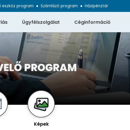
i eszköz program
●
Számlázó program
●
Házipénztár
lás
Ügyfélszolgálat
Céginformáció
VELŐ PROGRAM
Képek