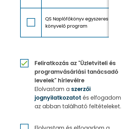
A
QS Naplófőkönyv egyszeres
r
könyvelő program
Feliratkozás az "Üzletviteli és
programvásárlási tanácsadó
levelek" hírlevélre
Elolvastam a
szerzői
jognyilatkozatot
és elfogadom
az abban található feltételeket.
Elolvastam és elfogadom a