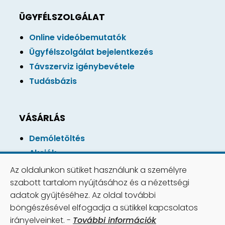
ÜGYFÉLSZOLGÁLAT
Online videóbemutatók
Ügyfélszolgálat bejelentkezés
Távszerviz igénybevétele
Tudásbázis
VÁSÁRLÁS
Demóletöltés
Akciók
Online vásárlás
Az oldalunkon sütiket használunk a személyre
Vásárlási feltétlek
szabott tartalom nyújtásához és a nézettségi
adatok gyűjtéséhez. Az oldal további
böngészésével elfogadja a sütikkel kapcsolatos
irányelveinket. -
További információk
Copyright © 2026 Számviteli Rendszer Kft. |