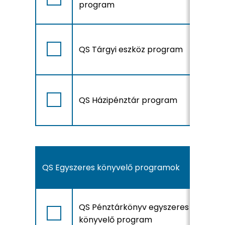
program
A
QS Tárgyi eszköz program
r
A
QS Házipénztár program
r
QS Egyszeres könyvelő programok
A
QS Pénztárkönyv egyszeres
r
könyvelő program