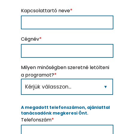
Kapcsolattartó neve
*
Cégnév
*
Milyen minőségben szeretné letölteni
a programot?
*
A megadott telefonszámon, ajánlattal
tanácsadónk megkeresi Önt.
Telefonszám
*