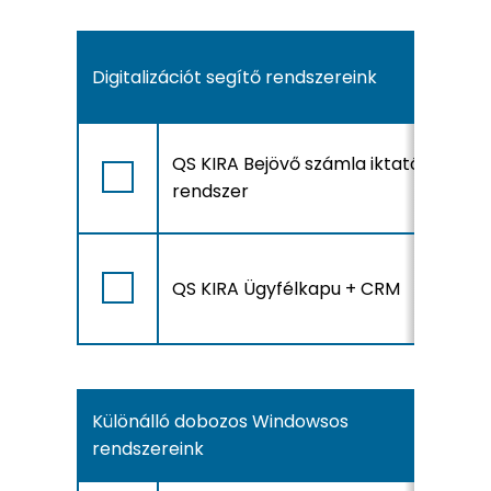
Digitalizációt segítő rendszereink
A
QS KIRA Bejövő számla iktató
r
rendszer
l
A
QS KIRA Ügyfélkapu + CRM
r
l
Különálló dobozos Windowsos
rendszereink