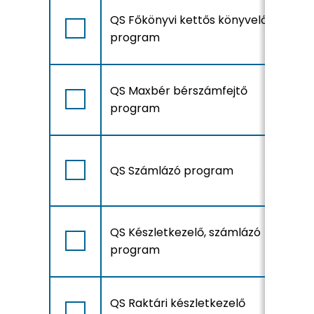
A
QS Főkönyvi kettős könyvelő
r
program
A
QS Maxbér bérszámfejtő
r
program
A
QS Számlázó program
r
A
QS Készletkezelő, számlázó
r
program
A
QS Raktári készletkezelő
r