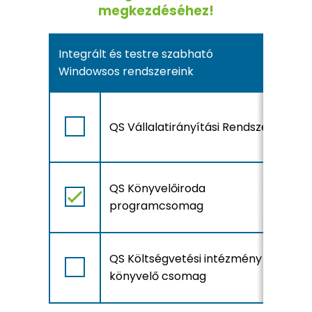
megkezdéséhez!
Integrált és testre szabható
Windowsos rendszereink
A
QS Vállalatirányítási Rendszer
r
l
A
QS Könyvelőiroda
r
programcsomag
l
A
QS Költségvetési intézmény
r
könyvelő csomag
l