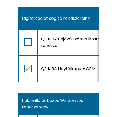
Digitalizációt segítő rendszereink
A
QS KIRA Bejövő számla iktató
r
rendszer
l
A
QS KIRA Ügyfélkapu + CRM
r
l
Különálló dobozos Windowsos
rendszereink