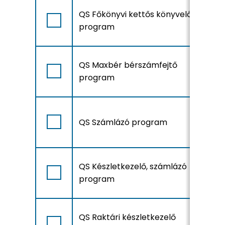
A
QS Főkönyvi kettős könyvelő
r
program
A
QS Maxbér bérszámfejtő
r
program
A
QS Számlázó program
r
A
QS Készletkezelő, számlázó
r
program
A
QS Raktári készletkezelő
r