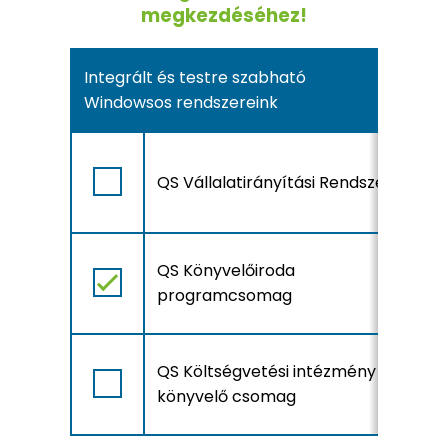
megkezdéséhez!
Integrált és testre szabható
Windowsos rendszereink
A
QS Vállalatirányítási Rendszer
r
l
A
QS Könyvelőiroda
r
programcsomag
l
A
QS Költségvetési intézmény
r
könyvelő csomag
l