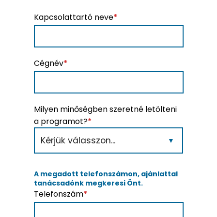
Kapcsolattartó neve
*
Cégnév
*
Milyen minőségben szeretné letölteni
a programot?
*
A megadott telefonszámon, ajánlattal
tanácsadónk megkeresi Önt.
Telefonszám
*