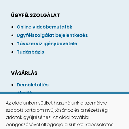
ÜGYFÉLSZOLGÁLAT
Online videóbemutatók
Ügyfélszolgálat bejelentkezés
Távszerviz igénybevétele
Tudásbázis
VÁSÁRLÁS
Demóletöltés
Akciók
Online vásárlás
Az oldalunkon sütiket használunk a személyre
Vásárlási feltétlek
szabott tartalom nyújtásához és a nézettségi
adatok gyűjtéséhez. Az oldal további
böngészésével elfogadja a sütikkel kapcsolatos