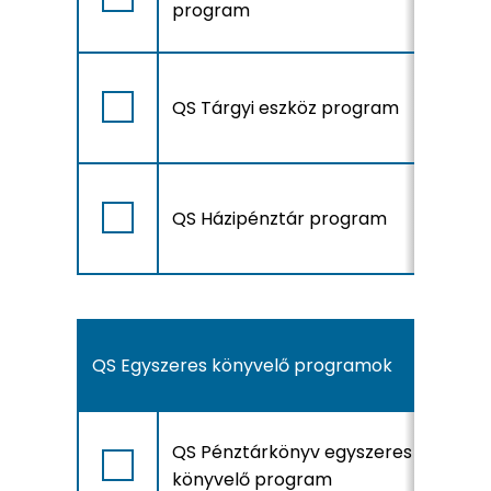
program
A
QS Tárgyi eszköz program
r
A
QS Házipénztár program
r
QS Egyszeres könyvelő programok
A
QS Pénztárkönyv egyszeres
r
könyvelő program