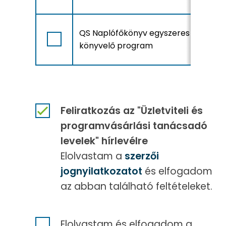
A
QS Naplófőkönyv egyszeres
r
könyvelő program
Feliratkozás az "Üzletviteli és
programvásárlási tanácsadó
levelek" hírlevélre
Elolvastam a
szerzői
jognyilatkozatot
és elfogadom
az abban található feltételeket.
Elolvastam és elfogadom a