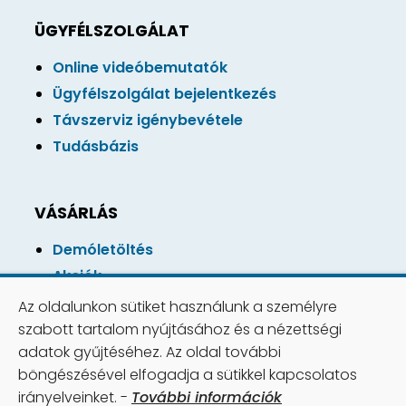
ÜGYFÉLSZOLGÁLAT
Online videóbemutatók
Ügyfélszolgálat bejelentkezés
Távszerviz igénybevétele
Tudásbázis
VÁSÁRLÁS
Demóletöltés
Akciók
Online vásárlás
Az oldalunkon sütiket használunk a személyre
Vásárlási feltétlek
szabott tartalom nyújtásához és a nézettségi
adatok gyűjtéséhez. Az oldal további
böngészésével elfogadja a sütikkel kapcsolatos
irányelveinket. -
További információk
Copyright © 2026 Számviteli Rendszer Kft. |