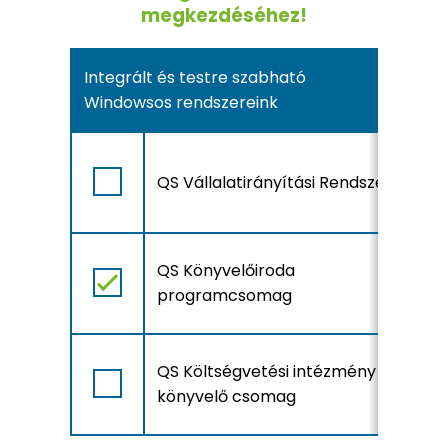
megkezdéséhez!
Integrált és testre szabható
Windowsos rendszereink
A
QS Vállalatirányítási Rendszer
r
l
A
QS Könyvelőiroda
r
programcsomag
l
A
QS Költségvetési intézmény
r
könyvelő csomag
l