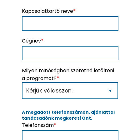
Kapcsolattartó neve
*
Cégnév
*
Milyen minőségben szeretné letölteni
a programot?
*
A megadott telefonszámon, ajánlattal
tanácsadónk megkeresi Önt.
Telefonszám
*