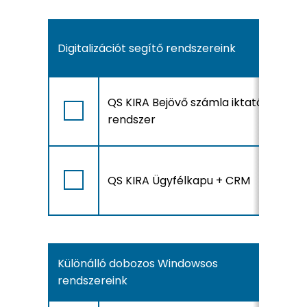
Digitalizációt segítő rendszereink
A
QS KIRA Bejövő számla iktató
r
rendszer
l
A
QS KIRA Ügyfélkapu + CRM
r
l
Különálló dobozos Windowsos
rendszereink