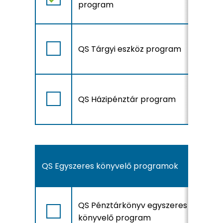
program
A
QS Tárgyi eszköz program
r
A
QS Házipénztár program
r
QS Egyszeres könyvelő programok
A
QS Pénztárkönyv egyszeres
r
könyvelő program