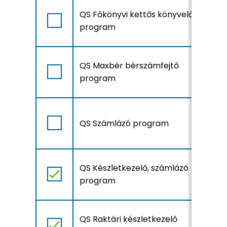
A
QS Főkönyvi kettős könyvelő
r
program
A
QS Maxbér bérszámfejtő
r
program
A
QS Számlázó program
r
A
QS Készletkezelő, számlázó
r
program
A
QS Raktári készletkezelő
r