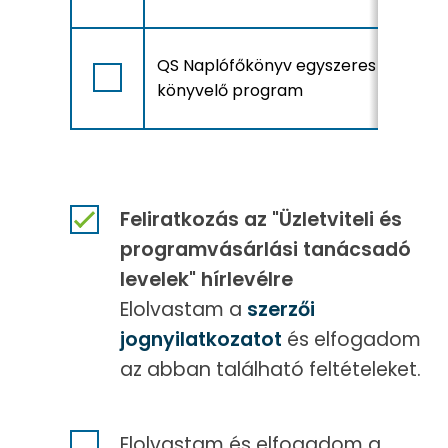
A
QS Naplófőkönyv egyszeres
r
könyvelő program
Feliratkozás az "Üzletviteli és
programvásárlási tanácsadó
levelek" hírlevélre
Elolvastam a
szerzői
jognyilatkozatot
és elfogadom
az abban található feltételeket.
Elolvastam és elfogadom a