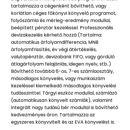
tartalmazza a cégenként bővíthető, vagy
korlátlan céges főkönyvi könyvelő programot,
folyószámla és mérleg-eredmény modullal,
beépített pénztár kezeléssel. Professzionális
devizakezelés kérhető hozzá (Tartalma:
automatikus árfolyamdifferencia, MNB
árfolyamfrissítés, év végi átértékelés,
valutapénztár, devizabank FIFO, vagy gördülő
átlagárfolyam felajánlás, idegen nyelv, stb..)
Bővíthető továbbá 6-os, 7-es számlaosztály,
másodlagos könyvelés, vagy munkaszám
kezeléssel kiemelkedő másodlagos könyvelési
tudásszinttel. Tárgyi eszköz modullal, számlázó
(automatikusan könyvelt számlák), valamint
integrált nagy tudású bér modullal is bővíthető
kedvezményes áron. Tartalmazza az
egyszeres könyvvitelt és az EVA könyvelést is.