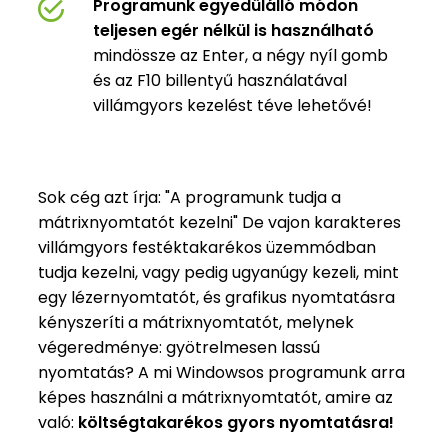
Programunk egyedülálló módon
teljesen egér nélkül is használható
mindössze az Enter, a négy nyíl gomb
és az F10 billentyű használatával
villámgyors kezelést téve lehetővé!
Sok cég azt írja: "A programunk tudja a
mátrixnyomtatót kezelni" De vajon karakteres
villámgyors festéktakarékos üzemmódban
tudja kezelni, vagy pedig ugyanúgy kezeli, mint
egy lézernyomtatót, és grafikus nyomtatásra
kényszeríti a mátrixnyomtatót, melynek
végeredménye: gyötrelmesen lassú
nyomtatás? A mi Windowsos programunk arra
képes használni a mátrixnyomtatót, amire az
való:
költségtakarékos gyors nyomtatásra!