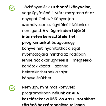
Távkönyvelés?
Otthonról könyvelne,
vagy ügyfelénél? Miért mozgassa át az
anyagot Önhöz? Könyveljen
személyesen az ügyfélnél! Nálunk ez
nem gond.
A világ minden tájáról
interneten keresztül elérheti
programunkat
és ugyanúgy
könyvelhet, nyomtathat a saját
nyomtatójára, mintha az irodában
lenne. Sőt akár ügyfelei is - megfelelő
korlátok között - azonnal
beletekinthetnek a saját
könyvelésükbe!
Nem úgy, mint más könyvelő
programokban,
nálunk az ÁFA
kezelésekor a 065-ös ÁNYK-sorokhoz
történő hozzárendelése teljesen