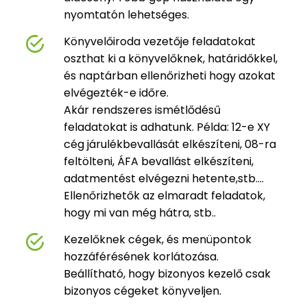
nyomtatón lehetséges.
Könyvelőiroda vezetője feladatokat
oszthat ki a könyvelőknek, határidőkkel,
és naptárban ellenőrizheti hogy azokat
elvégezték-e időre.
Akár rendszeres ismétlődésű
feladatokat is adhatunk. Példa: 12-e XY
cég járulékbevallását elkészíteni, 08-ra
feltölteni, ÁFA bevallást elkészíteni,
adatmentést elvégezni hetente,stb....
Ellenőrizhetők az elmaradt feladatok,
hogy mi van még hátra, stb..
Kezelőknek cégek, és menüpontok
hozzáférésének korlátozása.
Beállítható, hogy bizonyos kezelő csak
bizonyos cégeket könyveljen.