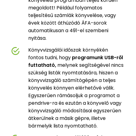
könyvelési programban teljes körűen
megoldott! Például folyamatos
teljesítésű számlák könyvelése, vagy
évek között áthúzódó ÁFA-sorok
automatikusan a 491-el szembeni
nyitása.
Könyvvizsgálói időszak környékén
fontos tudni, hogy
programunk USB-ről
futtatható,
melynek segítségével nincs
szükség listák nyomtatására, hiszen a
könyvvizsgáló számítógépén a teljes
könyvelés könnyen elérhetővé válik.
Egyszerűen rámásoljuk a programot a
pendrive-ra és ezután a könyvelő vagy
könyvvizsgáló módosításai egyszerűen
átkerülnek a másik gépre, illetve
bármelyik lista nyomtatható.