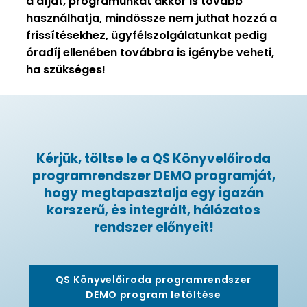
a díjat, programunkat akkor is tovább
használhatja, mindössze nem juthat hozzá a
frissítésekhez, ügyfélszolgálatunkat pedig
óradíj ellenében továbbra is igénybe veheti,
ha szükséges!
Kérjük, töltse le a QS Könyvelőiroda
programrendszer DEMO programját,
hogy megtapasztalja egy igazán
korszerű, és integrált, hálózatos
rendszer előnyeit!
QS Könyvelőiroda programrendszer
DEMO program letöltése