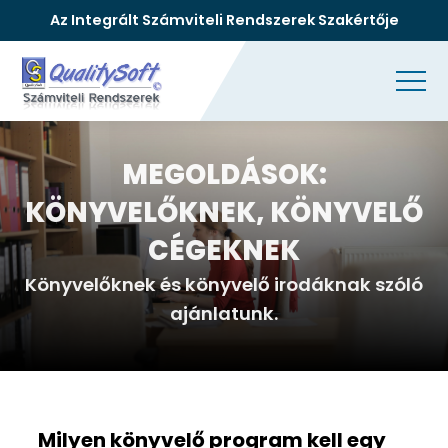
Az Integrált Számviteli Rendszerek Szakértője
MEGOLDÁSOK:
KÖNYVELŐKNEK, KÖNYVELŐ
CÉGEKNEK
Könyvelőknek és könyvelő irodáknak szóló
ajánlatunk.
Milyen könyvelő program kell egy