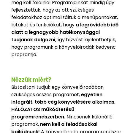
meg kell felelnie! Programjainkat mindig úgy
fejlesztettük, hogy az ott szükséges
feladatokhoz optimalizáltuk a menüpontokat,
listákat és funkciókat, hogy
a legrövidebb idő
alatt a legnagyobb hatékonysággal
tudjanak dolgozni,
így bízvást kijelenthetjük,
hogy programunk a könyvelőirodák kedvenc
programja.
Nézzük miért?
Biztosítani tudjuk egy könyvelőirodában
szükséges összes programot,
egyetlen
integrált, több cég könyvelésére alkalmas,
HÁLÓZATOS működtetésű
programrendszerben.
Nincsenek különálló
programok,
nem kell a feladásokkal
bajlódnunk!
A könyvelőiroda programrendszer