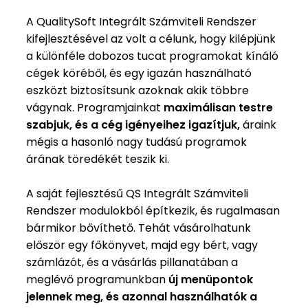
A QualitySoft Integrált Számviteli Rendszer
kifejlesztésével az volt a célunk, hogy kilépjünk
a különféle dobozos tucat programokat kínáló
cégek köréből, és egy igazán használható
eszközt biztosítsunk azoknak akik többre
vágynak. Programjainkat
maximálisan testre
szabjuk, és a cég igényeihez igazítjuk,
áraink
mégis a hasonló nagy tudású programok
árának töredékét teszik ki.
A saját fejlesztésű QS Integrált Számviteli
Rendszer modulokból építkezik, és rugalmasan
bármikor bővíthető. Tehát vásárolhatunk
először egy főkönyvet, majd egy bért, vagy
számlázót, és a vásárlás pillanatában a
meglévő programunkban
új menüpontok
jelennek meg, és azonnal használhatók a