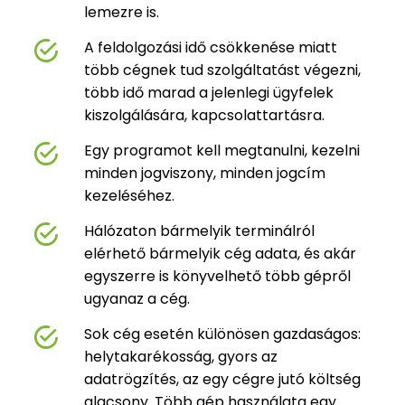
lemezre is.
A feldolgozási idő csökkenése miatt
több cégnek tud szolgáltatást végezni,
több idő marad a jelenlegi ügyfelek
kiszolgálására, kapcsolattartásra.
Egy programot kell megtanulni, kezelni
minden jogviszony, minden jogcím
kezeléséhez.
Hálózaton bármelyik terminálról
elérhető bármelyik cég adata, és akár
egyszerre is könyvelhető több gépről
ugyanaz a cég.
Sok cég esetén különösen gazdaságos:
helytakarékosság, gyors az
adatrögzítés, az egy cégre jutó költség
alacsony. Több gép használata egy