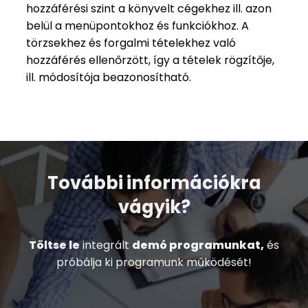
hozzáférési szint a könyvelt cégekhez ill. azon
belül a menüpontokhoz és funkciókhoz. A
törzsekhez és forgalmi tételekhez való
hozzáférés ellenőrzött, így a tételek rögzítője,
ill. módosítója beazonosítható.
További információkra
vágyik?
Töltse le
integrált
demó programunkat,
és
próbálja ki programunk működését!