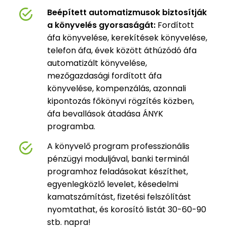
Beépített automatizmusok biztosítják
a könyvelés gyorsaságát:
Fordított
áfa könyvelése, kerekítések könyvelése,
telefon áfa, évek között áthúzódó áfa
automatizált könyvelése,
mezőgazdasági fordított áfa
könyvelése, kompenzálás, azonnali
kipontozás főkönyvi rögzítés közben,
áfa bevallások átadása ÁNYK
programba.
A könyvelő program professzionális
pénzügyi moduljával, banki terminál
programhoz feladásokat készíthet,
egyenlegközlő levelet, késedelmi
kamatszámítást, fizetési felszólítást
nyomtathat, és korosító listát 30-60-90
stb. napra!