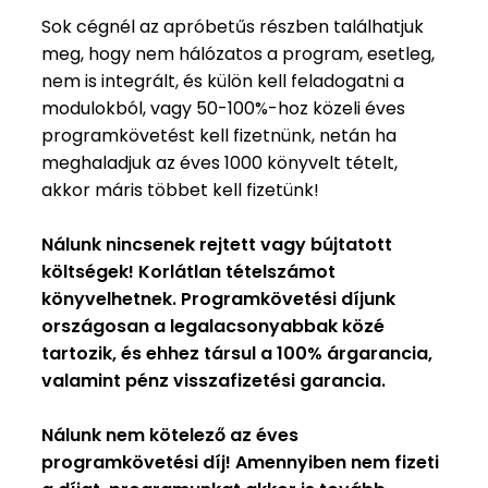
Sok cégnél az apróbetűs részben találhatjuk
meg, hogy nem hálózatos a program, esetleg,
nem is integrált, és külön kell feladogatni a
modulokból, vagy 50-100%-hoz közeli éves
programkövetést kell fizetnünk, netán ha
meghaladjuk az éves 1000 könyvelt tételt,
akkor máris többet kell fizetünk!
Nálunk nincsenek rejtett vagy bújtatott
költségek! Korlátlan tételszámot
könyvelhetnek. Programkövetési díjunk
országosan a legalacsonyabbak közé
tartozik, és ehhez társul a 100% árgarancia,
valamint pénz visszafizetési garancia.
Nálunk nem kötelező az éves
programkövetési díj! Amennyiben nem fizeti