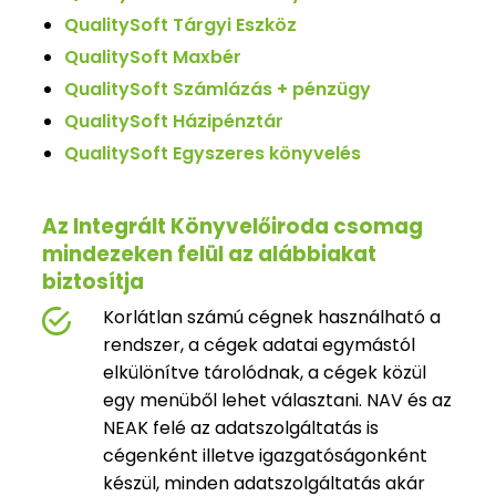
QualitySoft Tárgyi Eszköz
QualitySoft Maxbér
QualitySoft Számlázás + pénzügy
QualitySoft Házipénztár
QualitySoft Egyszeres könyvelés
Az Integrált Könyvelőiroda csomag
mindezeken felül az alábbiakat
biztosítja
Korlátlan számú cégnek használható a
rendszer, a cégek adatai egymástól
elkülönítve tárolódnak, a cégek közül
egy menüből lehet választani. NAV és az
NEAK felé az adatszolgáltatás is
cégenként illetve igazgatóságonként
készül, minden adatszolgáltatás akár