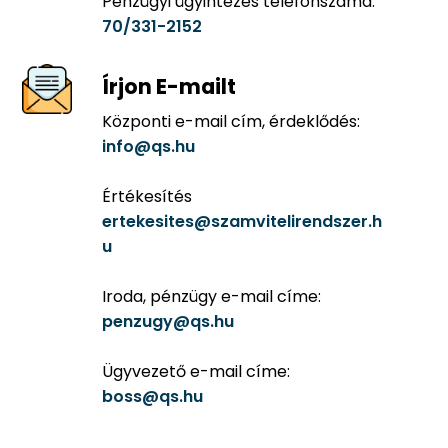
Pénzügyi ügyintézés telefonszáma:
70/331-2152
Írjon E-mailt
Központi e-mail cím, érdeklődés:
info@qs.hu
Értékesítés
ertekesites@szamvitelirendszer.h
u
Iroda, pénzügy e-mail címe:
penzugy@qs.hu
Ügyvezető e-mail címe:
boss@qs.hu