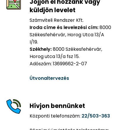
Jöjjön el hozzánk vagy
küldjön levelet
Számviteli Rendszer Kft.
Iroda címe és levelezési cím:
8000
Székesfehérvár, Horog Utca 13/A
I/19.
Székhely:
8000 Székesfehérvár,
Horog utca 13/a fsz 15.
Adószám: 13699662-2-07
Útvonaltervezés
Hívjon bennünket
Központi telefonszám:
22/503-363