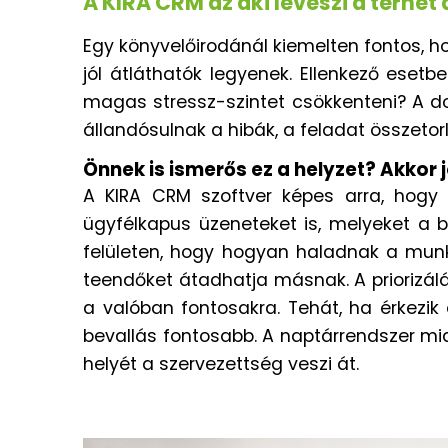
A KIRA CRM az aki leveszi a terhet
Egy könyvelőirodánál kiemelten fontos, h
jól átláthatók legyenek. Ellenkező ese
magas stressz-szintet csökkenteni? A do
állandósulnak a hibák, a feladat összetor
Önnek is ismerős ez a helyzet? Akkor 
A KIRA CRM szoftver képes arra, hogy a
ügyfélkapus üzeneteket is, melyeket a b
felületen, hogy hogyan haladnak a munka
teendőket átadhatja másnak. A priorizálá
a valóban fontosakra. Tehát, ha érkezik 
bevallás fontosabb. A naptárrendszer mia
helyét a szervezettség veszi át.