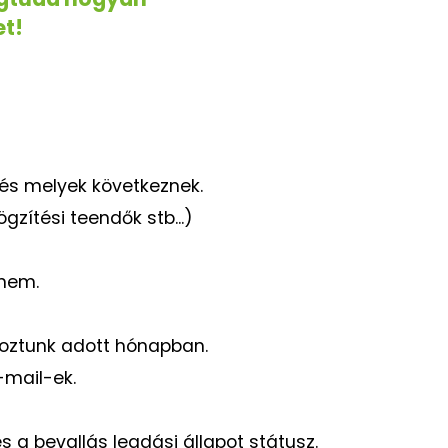
et!
 és melyek következnek.
gzítési teendők stb...)
ónem.
lkoztunk adott hónapban.
-mail-ek.
 a bevallás leadási állapot státusz.