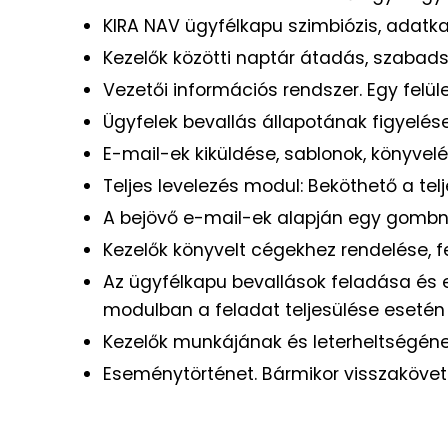
KIRA NAV ügyfélkapu szimbiózis, adatka
Kezelők közötti naptár átadás, szabad
Vezetői információs rendszer. Egy felül
Ügyfelek bevallás állapotának figyelése
E-mail-ek kiküldése, sablonok, könyvelé
Teljes levelezés modul: Beköthető a telj
A bejövő e-mail-ek alapján egy gombny
Kezelők könyvelt cégekhez rendelése, f
Az ügyfélkapu bevallások feladása és e
modulban a feladat teljesülése esetén 
Kezelők munkájának és leterheltségén
Eseménytörténet. Bármikor visszakövet