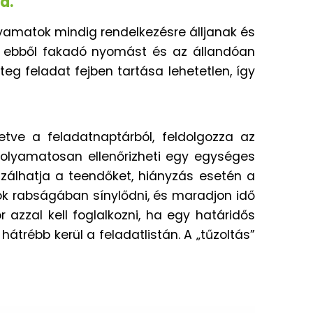
d.
lyamatok mindig rendelkezésre álljanak és
az ebből fakadó nyomást és az állandóan
g feladat fejben tartása lehetetlen, így
etve a feladatnaptárból, feldolgozza az
 folyamatosan ellenőrizheti egy egységes
izálhatja a teendőket, hiányzás esetén a
tok rabságában sínylődni, és maradjon idő
 azzal kell foglalkozni, ha egy határidős
trébb kerül a feladatlistán. A „tűzoltás”