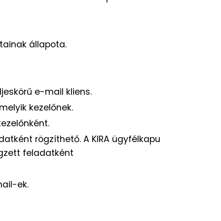
tainak állapota.
jeskörű e-mail kliens.
melyik kezelőnek.
kezelőnként.
datként rögzíthető. A KIRA ügyfélkapu
gzett feladatként
ail-ek.