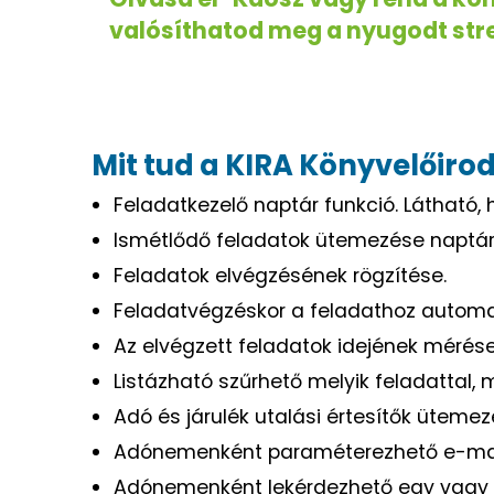
valósíthatod meg a nyugodt str
Mit tud a KIRA Könyvelőir
Feladatkezelő naptár funkció. Látható,
Ismétlődő feladatok ütemezése naptárba. 
Feladatok elvégzésének rögzítése.
Feladatvégzéskor a feladathoz automa
Az elvégzett feladatok idejének mérése
Listázható szűrhető melyik feladattal,
Adó és járulék utalási értesítők ütem
Adónemenként paraméterezhető e-mail 
Adónemenként lekérdezhető egy vagy aká