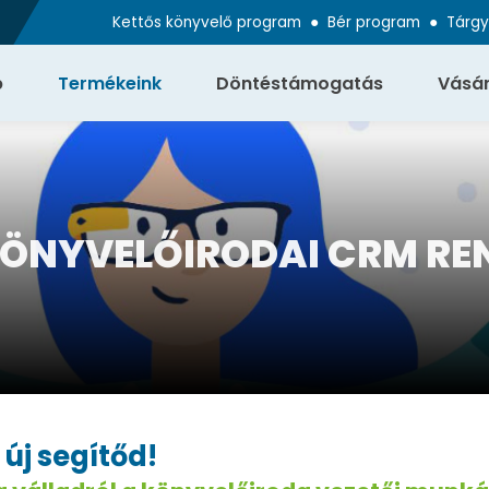
Kettős könyvelő program
●
Bér program
●
Tárgy
p
Termékeink
Döntéstámogatás
Vásár
KÖNYVELŐIRODAI CRM RE
új segítőd!