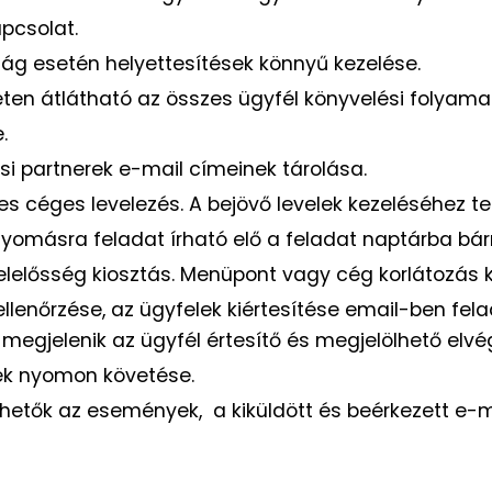
pcsolat.
ság esetén helyettesítések könnyű kezelése.
eten átlátható az összes ügyfél könyvelési folyama
.
si partnerek e-mail címeinek tárolása.
es céges levelezés. A bejövő levelek kezeléséhez tel
omásra feladat írható elő a feladat naptárba bár
elelősség kiosztás. Menüpont vagy cég korlátozás 
llenőrzése, az ügyfelek kiértesítése email-ben fela
megjelenik az ügyfél értesítő és megjelölhető elvé
ek nyomon követése.
hetők az események, a kiküldött és beérkezett e-m