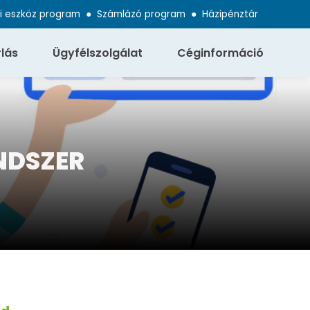
i eszköz program
●
Számlázó program
●
Házipénztár
lás
Ügyfélszolgálat
Céginformáció
NDSZER