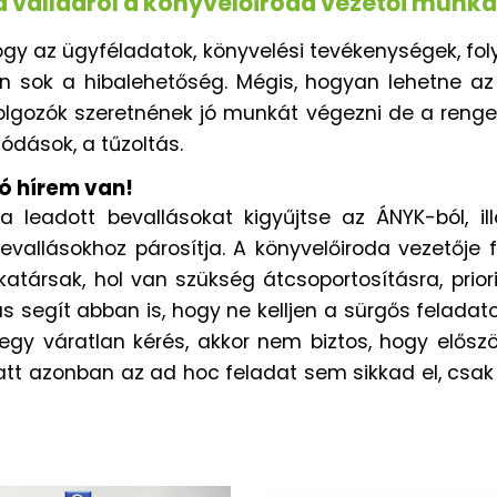
 a válladról a könyvelőiroda vezetői munká
ogy az ügyféladatok, könyvelési tevékenységek, fo
tben sok a hibalehetőség. Mégis, hogyan lehetne 
lgozók szeretnének jó munkát végezni de a rengete
lódások, a tűzoltás.
jó hírem van!
 leadott bevallásokat kigyűjtse az ÁNYK-ból, ill
evallásokhoz párosítja. A könyvelőiroda vezetője
társak, hol van szükség átcsoportosításra, prior
s segít abban is, hogy ne kelljen a sürgős felada
egy váratlan kérés, akkor nem biztos, hogy először
tt azonban az ad hoc feladat sem sikkad el, csak há