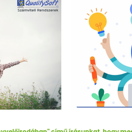
önyvelőirodában" című írásunkat, hogy m