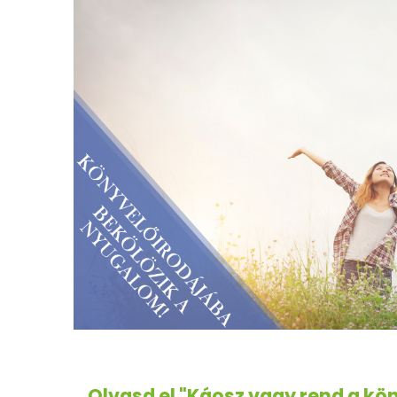
Olvasd el "Káosz vagy rend a k