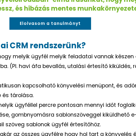
essz, és hibázás mentes munkakörnyezet
Elolvasom a tanulmányt
odai CRM rendszerünk?
 hogy melyik ügyfél melyik feladatai vannak készen
(Pl. havi áfa bevallás, utalási értesítő kiküldés, rö
tikusan kapcsolható könyvelési menüpont, és ad
 és tárolása.
 melyik ügyféllel percre pontosan mennyi időt fogla
ezése, gombnyomásra sablonszöveggel kiküldhető e
szöveg sablonok ügyfél értesítőhöz.
r az összes ügyfélre hogy hol tart a könyvelés és