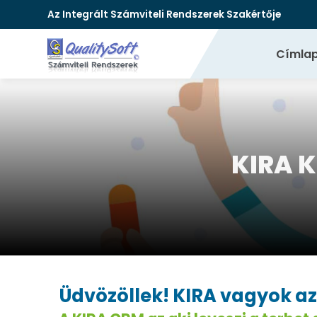
Az Integrált Számviteli Rendszerek Szakértője
Címla
KIRA 
Üdvözöllek! KIRA vagyok az 