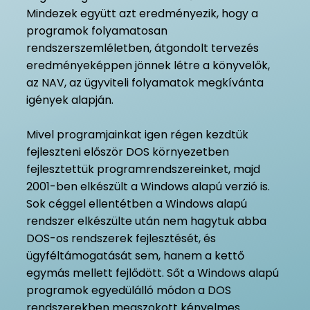
Mindezek együtt azt eredményezik, hogy a
programok folyamatosan
rendszerszemléletben, átgondolt tervezés
eredményeképpen jönnek létre a könyvelők,
az NAV, az ügyviteli folyamatok megkívánta
igények alapján.
Mivel programjainkat igen régen kezdtük
fejleszteni először DOS környezetben
fejlesztettük programrendszereinket, majd
2001-ben elkészült a Windows alapú verzió is.
Sok céggel ellentétben a Windows alapú
rendszer elkészülte után nem hagytuk abba
DOS-os rendszerek fejlesztését, és
ügyféltámogatását sem, hanem a kettő
egymás mellett fejlődött. Sőt a Windows alapú
programok egyedülálló módon a DOS
rendszerekben megszokott kényelmes