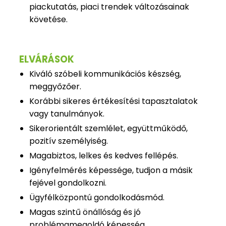
piackutatás, piaci trendek változásainak
követése.
ELVÁRÁSOK
Kiváló szóbeli kommunikációs készség,
meggyőzőer.
Korábbi sikeres értékesítési tapasztalatok
vagy tanulmányok.
Sikerorientált szemlélet, együttműködő,
pozitív személyiség.
Magabiztos, lelkes és kedves fellépés.
Igényfelmérés képessége, tudjon a másik
fejével gondolkozni.
Ügyfélközpontú gondolkodásmód.
Magas szintű önállóság és jó
problémamegoldó képesség.