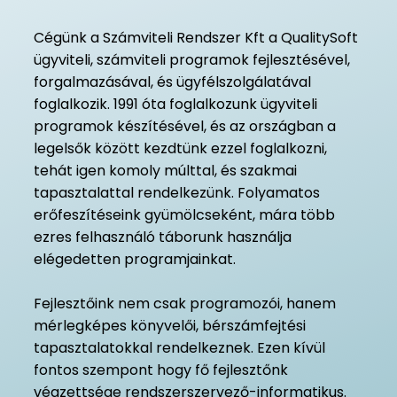
Cégünk a Számviteli Rendszer Kft a QualitySoft
ügyviteli, számviteli programok fejlesztésével,
forgalmazásával, és ügyfélszolgálatával
foglalkozik. 1991 óta foglalkozunk ügyviteli
programok készítésével, és az országban a
legelsők között kezdtünk ezzel foglalkozni,
tehát igen komoly múlttal, és szakmai
tapasztalattal rendelkezünk. Folyamatos
erőfeszítéseink gyümölcseként, mára több
ezres felhasználó táborunk használja
elégedetten programjainkat.
Fejlesztőink nem csak programozói, hanem
mérlegképes könyvelői, bérszámfejtési
tapasztalatokkal rendelkeznek. Ezen kívül
fontos szempont hogy fő fejlesztőnk
végzettsége rendszerszervező-informatikus.