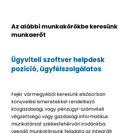
Az alábbi munkakörökbe keresünk
munkaerőt
Ügyviteli szoftver helpdesk
pozíció, ügyfélszolgálatos
Fejér vármegyéből keresünk elsősorban
könyvelési ismeretekkel rendelkező
közgazdasági, vagy pénzügyi-számviteli
végzettségű vagy gazdasági informatikus
munkatársat székesfehérvári irodánkba.
Leendő munkatársunk feladata az integrált