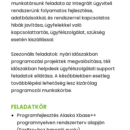
munkatársunk feladata az Integrált ügyviteli
rendszerünk folyamatos fejlesztése,
adatbázisokkal, és rendszerrel kapcsolatos
hibák javítása, ügyfelekkel való
kapcsolattartás, ügyfélszolgálat, szükség
esetén kiszállással.
Szezonális feladatok: nyári időszakban
programozási projektek megvalósítása, téli
időszakban helpdesk ügyfélszolgálati support
feladatok ellátása. A későbbiekben esetleg
továbblépési lehetőség lesz kizárólag
programozói munkakörbe.
FELADATKÖR
Programfejlesztés Alaska Xbase++
programnyelven rendszerterv alapján
(FoxPro-hoz hasonló nyelv).