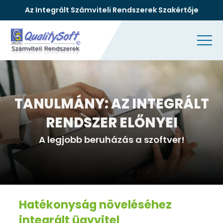
Az Integrált Számviteli Rendszerek Szakértője
TANULMÁNY: AZ INTEGRÁLT
RENDSZER ELŐNYEI
A legjobb beruházás a szoftver!
Hatékonyság növeléséhez
integrált ügyvitel