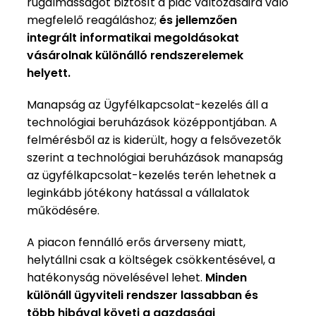
rugalmasságot biztosít a piac változásaira való
megfelelő reagáláshoz;
és jellemzően
integrált informatikai megoldásokat
vásárolnak különálló rendszerelemek
helyett.
Manapság az Ügyfélkapcsolat-kezelés áll a
technológiai beruházások középpontjában. A
felmérésből az is kiderült, hogy a felsővezetők
szerint a technológiai beruházások manapság
az ügyfélkapcsolat-kezelés terén lehetnek a
leginkább jótékony hatással a vállalatok
működésére.
A piacon fennálló erős árverseny miatt,
helytállni csak a költségek csökkentésével, a
hatékonyság növelésével lehet.
Minden
különáll ügyviteli rendszer lassabban és
több hibával követi a gazdasági