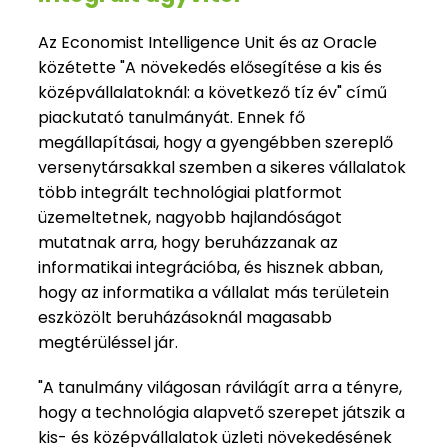
Az Economist Intelligence Unit és az Oracle
közétette "A növekedés elősegítése a kis és
középvállalatoknál: a következő tíz év" című
piackutató tanulmányát. Ennek fő
megállapításai, hogy a gyengébben szereplő
versenytársakkal szemben a sikeres vállalatok
több integrált technológiai platformot
üzemeltetnek, nagyobb hajlandóságot
mutatnak arra, hogy beruházzanak az
informatikai integrációba, és hisznek abban,
hogy az informatika a vállalat más területein
eszközölt beruházásoknál magasabb
megtérüléssel jár.
"A tanulmány világosan rávilágít arra a tényre,
hogy a technológia alapvető szerepet játszik a
kis- és középvállalatok üzleti növekedésének