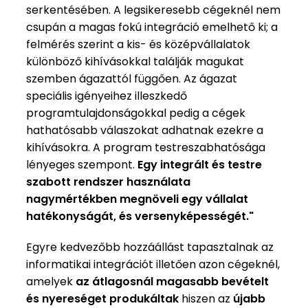
serkentésében. A legsikeresebb cégeknél nem
csupán a magas fokú integráció emelhető ki; a
felmérés szerint a kis- és középvállalatok
különböző kihívásokkal találják magukat
szemben ágazattól függően. Az ágazat
speciális igényeihez illeszkedő
programtulajdonságokkal pedig a cégek
hathatósabb válaszokat adhatnak ezekre a
kihívásokra. A program testreszabhatósága
lényeges szempont.
Egy integrált és testre
szabott rendszer használata
nagymértékben megnöveli egy vállalat
hatékonyságát, és versenyképességét."
Egyre kedvezőbb hozzáállást tapasztalnak az
informatikai integrációt illetően azon cégeknél,
amelyek
az átlagosnál magasabb bevételt
és nyereséget produkáltak
hiszen az
újabb