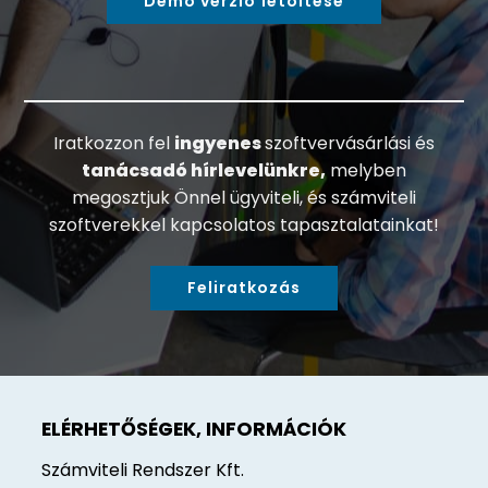
Demó verzió letöltése
Iratkozzon fel
ingyenes
szoftvervásárlási és
tanácsadó hírlevelünkre,
melyben
megosztjuk Önnel ügyviteli, és számviteli
szoftverekkel kapcsolatos tapasztalatainkat!
Feliratkozás
ELÉRHETŐSÉGEK, INFORMÁCIÓK
Számviteli Rendszer Kft.