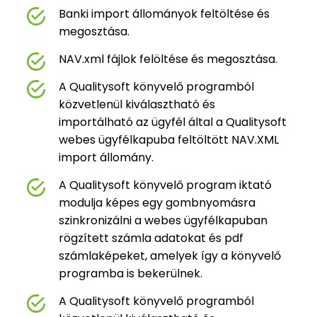
Banki import állományok feltöltése és
megosztása.
NAV.xml fájlok felöltése és megosztása.
A Qualitysoft könyvelő programból
közvetlenül kiválasztható és
importálható az ügyfél által a Qualitysoft
webes ügyfélkapuba feltöltött NAV.XML
import állomány.
A Qualitysoft könyvelő program iktató
modulja képes egy gombnyomásra
szinkronizálni a webes ügyfélkapuban
rögzített számla adatokat és pdf
számlaképeket, amelyek így a könyvelő
programba is bekerülnek.
A Qualitysoft könyvelő programból