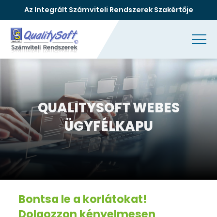
Az Integrált Számviteli Rendszerek Szakértője
QUALITYSOFT WEBES
ÜGYFÉLKAPU
Bontsa le a korlátokat!
Dolgozzon kényelmesen