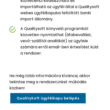
közvetlenül kiválasztható és
importálható az ügyfél által a Qualitysoft
webes ügyfélkapuba feltöltött banki
import állomány.
A Qualitysoft könyvelő programból
közvetlen nyomtathat (áfabevallást,
vevő-szállítói analitikát) az ügyfele
számára erről email-ben értesítést küld
a rendszer.
Ha még több információra kíváncsi, akkor
tekintse meg a rendszerünket működés
közben!
QualitySoft ügyfélkapu belépés